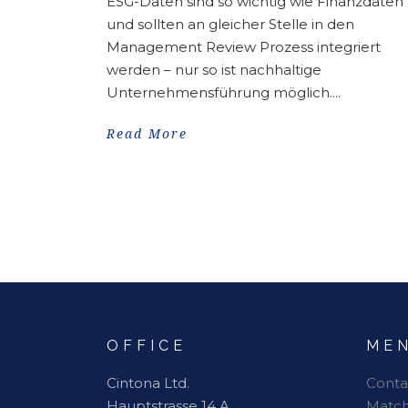
ESG-Daten sind so wichtig wie Finanzdaten
und sollten an gleicher Stelle in den
Management Review Prozess integriert
werden – nur so ist nachhaltige
Unternehmensführung möglich....
Read More
OFFICE
ME
Cintona Ltd.
Conta
Hauptstrasse 14 A
Matc