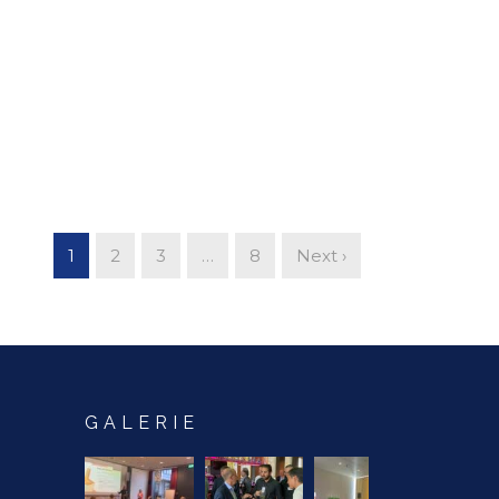
1
2
3
…
8
Next ›
GALERIE