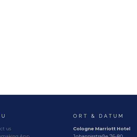
NU
ORT & DATUM
ct us
Cologne Marriott Hotel
hmaking App
Johannisstraße 76-80