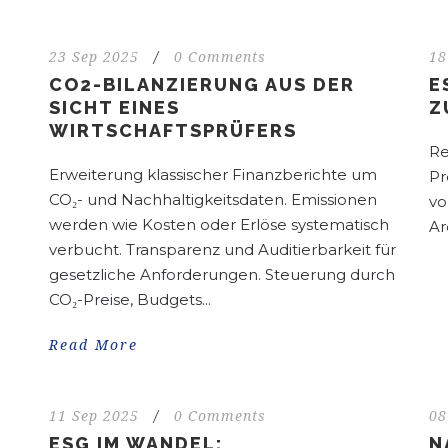
23 Sep 2025
/
0 Comments
18
CO2-BILANZIERUNG AUS DER
E
SICHT EINES
Z
WIRTSCHAFTSPRÜFERS
Re
Erweiterung klassischer Finanzberichte um
Pr
CO₂- und Nachhaltigkeitsdaten. Emissionen
vo
werden wie Kosten oder Erlöse systematisch
Ar
verbucht. Transparenz und Auditierbarkeit für
gesetzliche Anforderungen. Steuerung durch
CO₂-Preise, Budgets...
Read More
11 Sep 2025
/
0 Comments
08
ESG IM WANDEL:
N