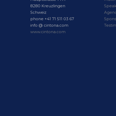
8280 Kreuzlingen
Speak
Schweiz
Agen
phone +41 71 511 03 67
Spon
info @ cintona.com
Testi
www.cintona.com