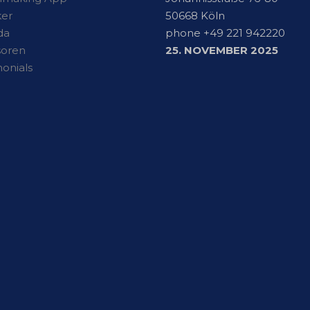
er
50668 Köln
da
phone +49 221 942220
soren
25. NOVEMBER 2025
monials