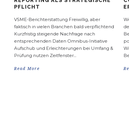
REPORTING ALS STRATEGISCHE
C
PFLICHT
E
VSME-Berichterstattung Freiwillig, aber
We
faktisch in vielen Branchen bald verpflichtend
de
Kurzfristig steigende Nachfrage nach
Be
entsprechenden Daten Omnibus-Initiative
po
Aufschub und Erleichterungen bei Umfang &
Wi
Prüfung nutzen Zeitfenster...
Be
Read More
R