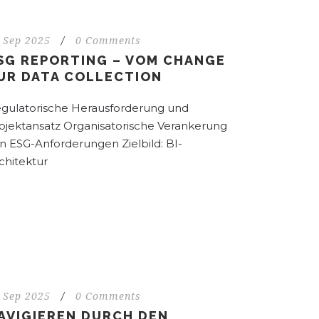
 Sep 2025
/
0 Comments
SG REPORTING – VOM CHANGE
UR DATA COLLECTION
gulatorische Herausforderung und
ojektansatz Organisatorische Verankerung
n ESG-Anforderungen Zielbild: BI-
chitektur
 Sep 2025
/
0 Comments
AVIGIEREN DURCH DEN