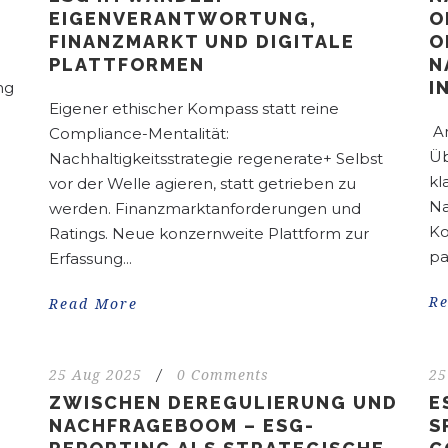
EIGENVERANTWORTUNG,
O
FINANZMARKT UND DIGITALE
O
PLATTFORMEN
N
I
ng
Eigener ethischer Kompass statt reine
An
Compliance-Mentalität:
Üb
Nachhaltigkeitsstrategie regenerate+ Selbst
kl
vor der Welle agieren, statt getrieben zu
Na
werden. Finanzmarktanforderungen und
Ko
Ratings. Neue konzernweite Plattform zur
pa
Erfassung...
R
Read More
25 Aug 2025
/
0 Comments
25
ZWISCHEN DEREGULIERUNG UND
E
NACHFRAGEBOOM – ESG-
S