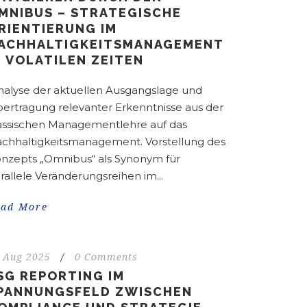
MNIBUS – STRATEGISCHE
RIENTIERUNG IM
ACHHALTIGKEITSMANAGEMENT
N VOLATILEN ZEITEN
alyse der aktuellen Ausgangslage und
ertragung relevanter Erkenntnisse aus der
assischen Managementlehre auf das
chhaltigkeitsmanagement. Vorstellung des
nzepts „Omnibus“ als Synonym für
rallele Veränderungsreihen im...
ead More
 Aug 2025
/
0 Comments
SG REPORTING IM
PANNUNGSFELD ZWISCHEN