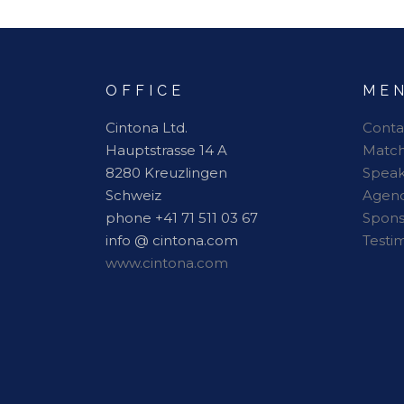
OFFICE
ME
Cintona Ltd.
Conta
Hauptstrasse 14 A
Matc
8280 Kreuzlingen
Speak
Schweiz
Agen
phone +41 71 511 03 67
Spon
info @ cintona.com
Testi
www.cintona.com