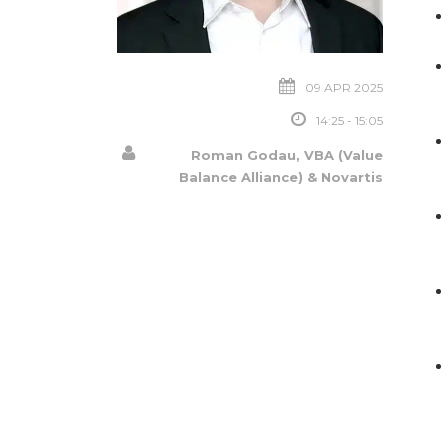
09 APR 2025
14:25 - 15:05
Roman Godau, VBA (Value
Balance Alliance) & Novartis