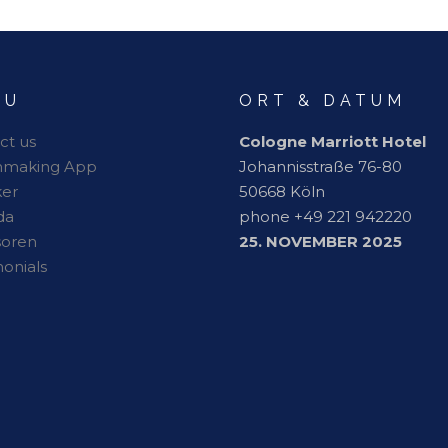
NU
ORT & DATUM
ct us
Cologne Marriott Hotel
hmaking App
Johannisstraße 76-80
er
50668 Köln
da
phone +49 221 942220
soren
25. NOVEMBER 2025
monials