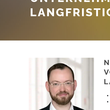
LANGFRIST
N
V
L