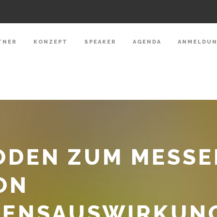
TNER
KONZEPT
SPEAKER
AGENDA
ANMELDU
ODEN ZUM MESSE
ON
ENSAUSWIRKUNG