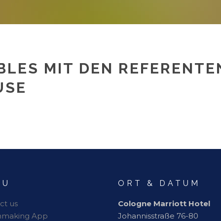
BLES MIT DEN REFERENTE
USE
NU
ORT & DATUM
ct us
Cologne Marriott Hotel
hmaking App
Johannisstraße 76-80