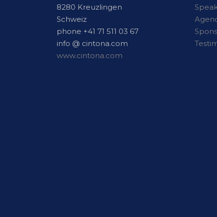
8280 Kreuzlingen
Speak
Schweiz
Agen
phone +41 71 511 03 67
Spon
info @ cintona.com
Testi
www.cintona.com