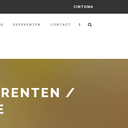
CINTONA
|
NG
REFERENZEN
CONTACT
ERENTEN /
E