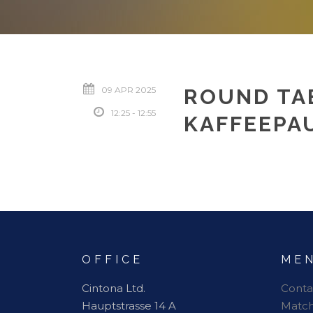
09 APR 2025
ROUND TA
12:25 - 12:55
KAFFEEPA
OFFICE
ME
Cintona Ltd.
Conta
Hauptstrasse 14 A
Matc