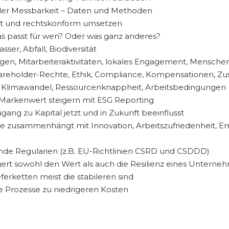
der Messbarkeit – Daten und Methoden
ent und rechtskonform umsetzen
s passt für wen? Oder was ganz anderes?
ser, Abfall, Biodiversität
en, Mitarbeiteraktivitäten, lokales Engagement, Mensche
Shareholder-Rechte, Ethik, Compliance, Kompensationen,
h Klimawandel, Ressourcenknappheit, Arbeitsbedingungen
arkenwert steigern mit ESG Reporting
ng zu Kapital jetzt und in Zukunft beeinflusst
zusammenhängt mit Innovation, Arbeitszufriedenheit, Emp
e Regularien (z.B. EU-Richtlinien CSRD und CSDDD)
ert sowohl den Wert als auch die Resilienz eines Unterne
erketten meist die stabileren sind
e Prozesse zu niedrigeren Kosten