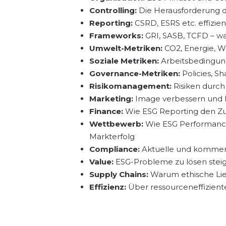
Controlling:
Die Herausforderung 
Reporting:
CSRD, ESRS etc. effizi
Frameworks:
GRI, SASB, TCFD – wa
Umwelt-Metriken:
CO2, Energie, Was
Soziale Metriken:
Arbeitsbedingung
Governance-Metriken:
Policies, 
Risikomanagement:
Risiken durc
Marketing:
Image verbessern und M
Finance:
Wie ESG Reporting den Zuga
Wettbewerb:
Wie ESG Performance 
Markterfolg
Compliance:
Aktuelle und kommend
Value:
ESG-Probleme zu lösen steig
Supply Chains:
Warum ethische Lief
Effizienz:
Über ressourceneffizient