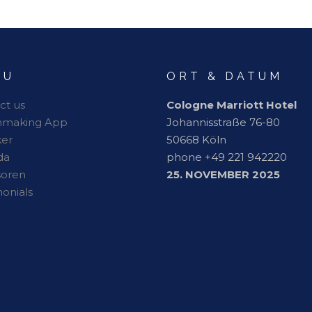
NU
ORT & DATUM
ct us
Cologne Marriott Hotel
hmaking App
Johannisstraße 76-80
er
50668 Köln
da
phone +49 221 942220
soren
25. NOVEMBER 2025
monials