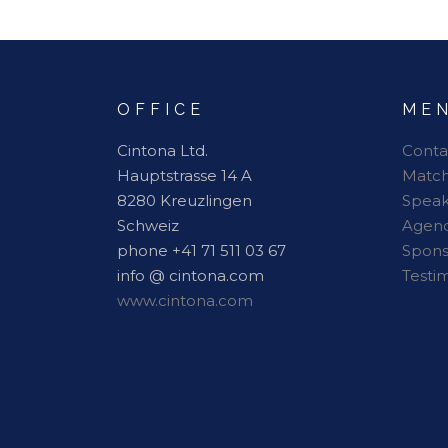
OFFICE
ME
Cintona Ltd.
Conta
Hauptstrasse 14 A
Matc
8280 Kreuzlingen
Speak
Schweiz
Agen
phone +41 71 511 03 67
Spon
info @ cintona.com
Testi
www.cintona.com