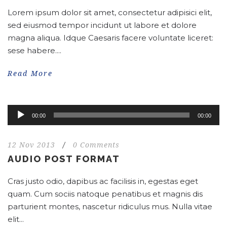
Lorem ipsum dolor sit amet, consectetur adipisici elit,
sed eiusmod tempor incidunt ut labore et dolore
magna aliqua. Idque Caesaris facere voluntate liceret:
sese habere....
Read More
Audio
00:00
00:00
Player
12 Nov 2013
/
0 Comments
AUDIO POST FORMAT
Cras justo odio, dapibus ac facilisis in, egestas eget
quam. Cum sociis natoque penatibus et magnis dis
parturient montes, nascetur ridiculus mus. Nulla vitae
elit...