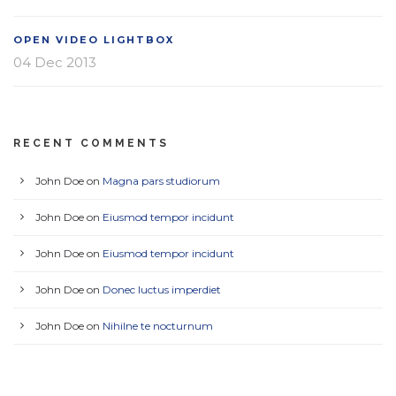
OPEN VIDEO LIGHTBOX
04 Dec 2013
RECENT COMMENTS
John Doe
on
Magna pars studiorum
John Doe
on
Eiusmod tempor incidunt
John Doe
on
Eiusmod tempor incidunt
John Doe
on
Donec luctus imperdiet
John Doe
on
Nihilne te nocturnum