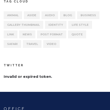
TAG CLOUD
ANIMAL
ASIDE
AUDIO
BLOG
BUSINESS
GALLERY THUMBNAIL
IDENTITY
LIFE STYLE
LINK
NEWS
POST FORMAT
QUOTE
SAFARI
TRAVEL
VIDEO
TWITTER
Invalid or expired token.
OFFICE