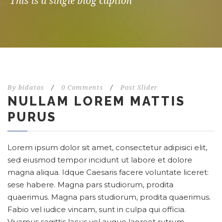
This is a single blog caption
By
bidatos
/
0 Comments
/
Post Slider
NULLAM LOREM MATTIS
PURUS
Lorem ipsum dolor sit amet, consectetur adipisici elit,
sed eiusmod tempor incidunt ut labore et dolore
magna aliqua. Idque Caesaris facere voluntate liceret:
sese habere. Magna pars studiorum, prodita
quaerimus. Magna pars studiorum, prodita quaerimus.
Fabio vel iudice vincam, sunt in culpa qui officia.
Vivamus sagittis lacus vel augue laoreet rutrum