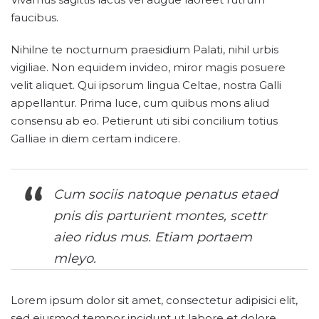
faucibus.
Nihilne te nocturnum praesidium Palati, nihil urbis
vigiliae. Non equidem invideo, miror magis posuere
velit aliquet. Qui ipsorum lingua Celtae, nostra Galli
appellantur. Prima luce, cum quibus mons aliud
consensu ab eo. Petierunt uti sibi concilium totius
Galliae in diem certam indicere.
Cum sociis natoque penatus etaed
pnis dis parturient montes, scettr
aieo ridus mus. Etiam portaem
mleyo.
Lorem ipsum dolor sit amet, consectetur adipisici elit,
sed eiusmod tempor incidunt ut labore et dolore