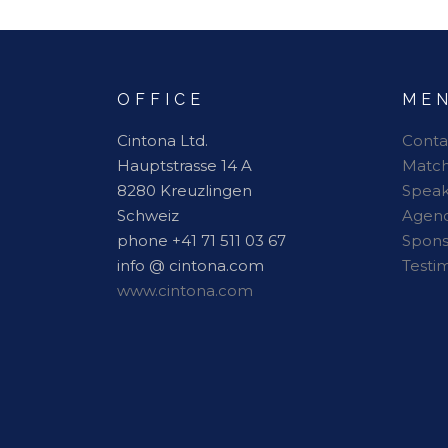
OFFICE
ME
Cintona Ltd.
Conta
Hauptstrasse 14 A
Matc
8280 Kreuzlingen
Speak
Schweiz
Agen
phone +41 71 511 03 67
Spon
info @ cintona.com
Testi
www.cintona.com