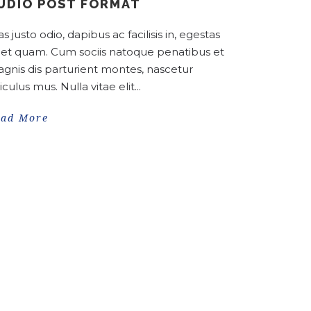
UDIO POST FORMAT
increase
or
as justo odio, dapibus ac facilisis in, egestas
decrease
et quam. Cum sociis natoque penatibus et
volume.
gnis dis parturient montes, nascetur
diculus mus. Nulla vitae elit...
ead More