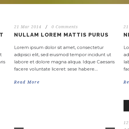
21 Mar 2014
/
0 Comments
21
NT
NULLAM LOREM MATTIS PURUS
N
Lorem ipsum dolor sit amet, consectetur
Lo
t
adipisici elit, sed eiusmod tempor incidunt ut
ad
ris
labore et dolore magna aliqua. Idque Caesaris
la
facere voluntate liceret: sese habere....
fa
Read More
R
Au
Pl
12