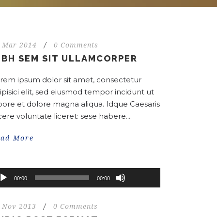
 Mar 2014
/
0 Comments
IBH SEM SIT ULLAMCORPER
rem ipsum dolor sit amet, consectetur
ipisici elit, sed eiusmod tempor incidunt ut
bore et dolore magna aliqua. Idque Caesaris
cere voluntate liceret: sese habere....
ead More
Use
Up/Down
dio
00:00
00:00
Arrow
ayer
keys
 Nov 2013
/
0 Comments
to