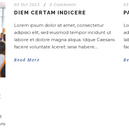
03 Oct 2013
/
0 Comments
03
DIEM CERTAM INDICERE
P
Lorem ipsum dolor sit amet, consectetur
Lo
adipisici elit, sed eiusmod tempor incidunt ut
ad
labore et dolore magna aliqua. Idque Caesaris
la
facere voluntate liceret: sese habere....
fa
Read More
R
E
t
ris