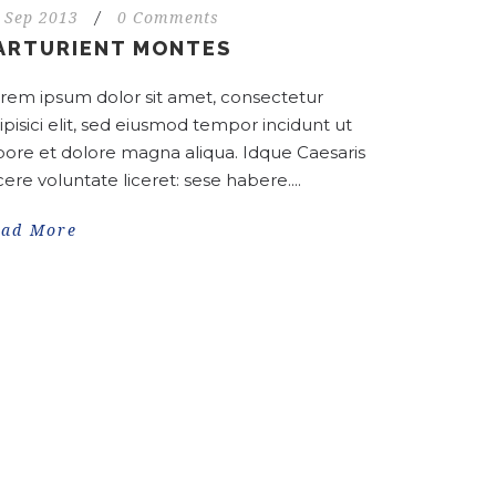
 Sep 2013
/
0 Comments
ARTURIENT MONTES
rem ipsum dolor sit amet, consectetur
ipisici elit, sed eiusmod tempor incidunt ut
bore et dolore magna aliqua. Idque Caesaris
cere voluntate liceret: sese habere....
ead More