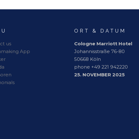
NU
ORT & DATUM
ct us
Cologne Marriott Hotel
hmaking App
Johannisstraße 76-80
er
50668 Köln
da
phone +49 221 942220
soren
25. NOVEMBER 2025
monials