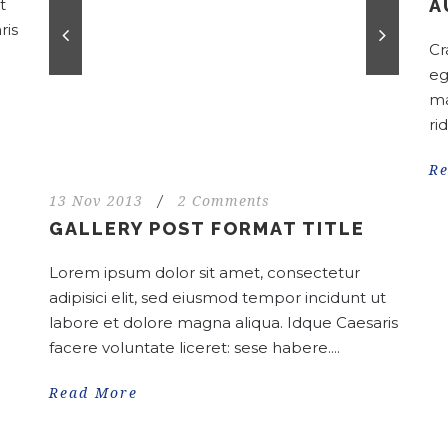
t
A
ris
Cr
eg
ma
ri
R
13 Nov 2013
/
2 Comments
GALLERY POST FORMAT TITLE
Lorem ipsum dolor sit amet, consectetur
adipisici elit, sed eiusmod tempor incidunt ut
labore et dolore magna aliqua. Idque Caesaris
facere voluntate liceret: sese habere....
Read More