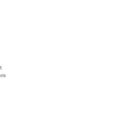
t
ris