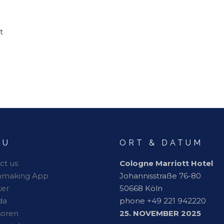
t
NU
ORT & DATUM
ct us
Cologne Marriott Hotel
hmaking App
Johannisstraße 76-80
er
50668 Köln
da
phone +49 221 942220
soren
25. NOVEMBER 2025