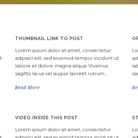
THUMBNAIL LINK TO POST
O
Lorem ipsum dolor sit amet, consectetur
Lo
t
adipisici elit, sed eiusmod tempor incidunt ut
ad
labore et dolore magna aliqua. Vivamus
la
sagittis lacus vel augue laoreet rutrum...
sa
Read More
Re
VIDEO INSIDE THIS POST
S
Lorem ipsum dolor sit amet, consectetur
Lo
t
adipisici elit, sed eiusmod tempor incidunt ut
ad