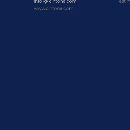
info @ cintona.com
Testi
www.cintona.com