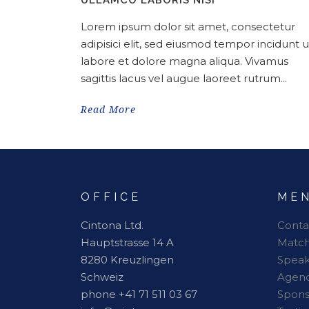
ULLAMCO LABORIS NISI
Lorem ipsum dolor sit amet, consectetur
adipisici elit, sed eiusmod tempor incidunt u
labore et dolore magna aliqua. Vivamus
sagittis lacus vel augue laoreet rutrum...
Read More
OFFICE
ME
Cintona Ltd.
Conta
Hauptstrasse 14 A
Matc
8280 Kreuzlingen
Speak
Schweiz
Agen
phone +41 71 511 03 67
Spon