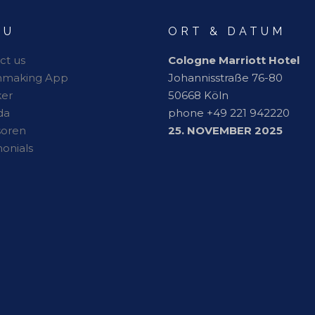
NU
ORT & DATUM
ct us
Cologne Marriott Hotel
hmaking App
Johannisstraße 76-80
er
50668 Köln
da
phone +49 221 942220
soren
25. NOVEMBER 2025
monials