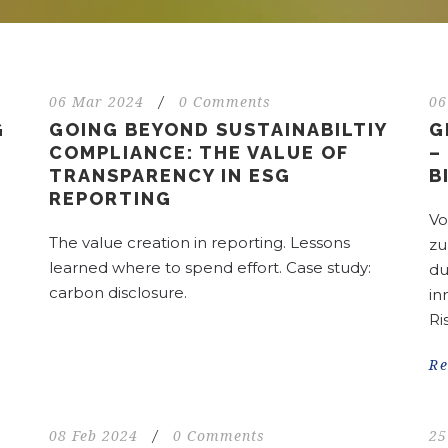
06 Mar 2024
/
0 Comments
06
G
GOING BEYOND SUSTAINABILTIY
G
COMPLIANCE: THE VALUE OF
–
TRANSPARENCY IN ESG
B
REPORTING
Vo
The value creation in reporting. Lessons
zu
learned where to spend effort. Case study:
du
carbon disclosure.
in
Ri
R
08 Feb 2024
/
0 Comments
25