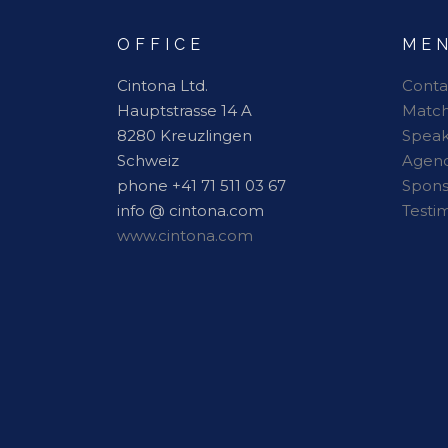
OFFICE
ME
Cintona Ltd.
Conta
Hauptstrasse 14 A
Matc
8280 Kreuzlingen
Speak
Schweiz
Agen
phone +41 71 511 03 67
Spon
info @ cintona.com
Testi
www.cintona.com