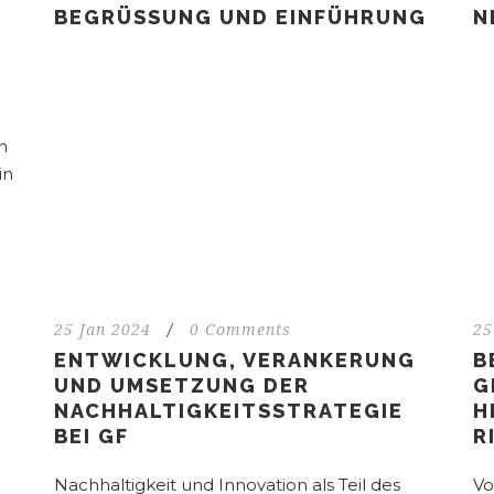
BEGRÜSSUNG UND EINFÜHRUNG
N
n
in
25 Jan 2024
/
0 Comments
25
ENTWICKLUNG, VERANKERUNG
B
UND UMSETZUNG DER
G
NACHHALTIGKEITSSTRATEGIE
H
BEI GF
R
Nachhaltigkeit und Innovation als Teil des
Vo