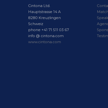
Cintona Ltd.
Conta
Hauptstrasse 14 A
Matc
8280 Kreuzlingen
Speak
Schweiz
Agen
phone +41 71 511 03 67
Spon
info @ cintona.com
Testi
www.cintona.com