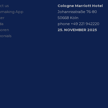
ct us
Cologne Marriott Hotel
hmaking App
Johannisstraße 76-80
er
50668 Köln
da
phone +49 221 942220
soren
25. NOVEMBER 2025
monials